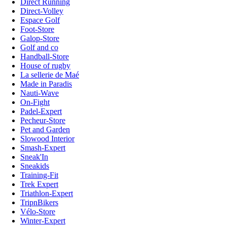
Direct Running
Direct-Volley
Espace Golf
Foot-Store
Galop-Store
Golf and co
Handball-Store
House of rugby
La sellerie de Maé
Made in Paradis
Nauti-Wave
On-Fight
Padel-Expert
Pecheur-Store
Pet and Garden
Slowood Interior
Smash-Expert
Sneak'In
Sneakids
Training-Fit
Trek Expert
Triathlon-Expert
TripnBikers
Vélo-Store
Winter-Expert