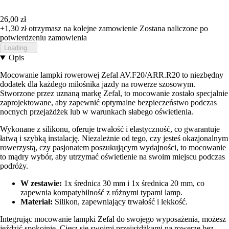
26,00 zł
+1,30 zł
otrzymasz na kolejne zamowienie
Zostana naliczone po
potwierdzeniu zamowienia
Loading...
Opis
Mocowanie lampki rowerowej Zefal AV.F20/ARR.R20 to niezbędny
dodatek dla każdego miłośnika jazdy na rowerze szosowym.
Stworzone przez uznaną markę Zefal, to mocowanie zostało specjalnie
zaprojektowane, aby zapewnić optymalne bezpieczeństwo podczas
nocnych przejażdżek lub w warunkach słabego oświetlenia.
Wykonane z silikonu, oferuje trwałość i elastyczność, co gwarantuje
łatwą i szybką instalację. Niezależnie od tego, czy jesteś okazjonalnym
rowerzystą, czy pasjonatem poszukującym wydajności, to mocowanie
to mądry wybór, aby utrzymać oświetlenie na swoim miejscu podczas
podróży.
W zestawie:
1x średnica 30 mm i 1x średnica 20 mm, co
zapewnia kompatybilność z różnymi typami lamp.
Materiał:
Silikon, zapewniający trwałość i lekkość.
Integrując mocowanie lampki Zefal do swojego wyposażenia, możesz
jeździć spokojnie. Ciesz się swoimi przejażdżkami na rowerze bez