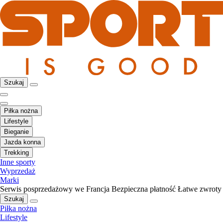
Szukaj
Piłka nożna
Lifestyle
Bieganie
Jazda konna
Trekking
Inne sporty
Wyprzedaż
Marki
Serwis posprzedażowy we Francja
Bezpieczna płatność
Łatwe zwroty
Szukaj
Piłka nożna
Lifestyle