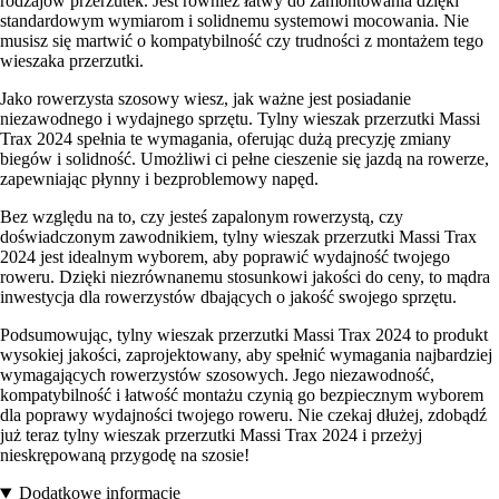
rodzajów przerzutek. Jest również łatwy do zamontowania dzięki
standardowym wymiarom i solidnemu systemowi mocowania. Nie
musisz się martwić o kompatybilność czy trudności z montażem tego
wieszaka przerzutki.
Jako rowerzysta szosowy wiesz, jak ważne jest posiadanie
niezawodnego i wydajnego sprzętu. Tylny wieszak przerzutki Massi
Trax 2024 spełnia te wymagania, oferując dużą precyzję zmiany
biegów i solidność. Umożliwi ci pełne cieszenie się jazdą na rowerze,
zapewniając płynny i bezproblemowy napęd.
Bez względu na to, czy jesteś zapalonym rowerzystą, czy
doświadczonym zawodnikiem, tylny wieszak przerzutki Massi Trax
2024 jest idealnym wyborem, aby poprawić wydajność twojego
roweru. Dzięki niezrównanemu stosunkowi jakości do ceny, to mądra
inwestycja dla rowerzystów dbających o jakość swojego sprzętu.
Podsumowując, tylny wieszak przerzutki Massi Trax 2024 to produkt
wysokiej jakości, zaprojektowany, aby spełnić wymagania najbardziej
wymagających rowerzystów szosowych. Jego niezawodność,
kompatybilność i łatwość montażu czynią go bezpiecznym wyborem
dla poprawy wydajności twojego roweru. Nie czekaj dłużej, zdobądź
już teraz tylny wieszak przerzutki Massi Trax 2024 i przeżyj
nieskrępowaną przygodę na szosie!
Dodatkowe informacje