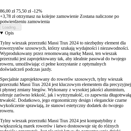
86,00 zł
75,50 zł
-12%
+3,78 zł
otrzymasz na kolejne zamowienie
Zostana naliczone po
potwierdzeniu zamowienia
Loading...
Opis
Tylny wieszak przerzutki Massi Trax 2024 to niezbędny element dla
rowerzystów szosowych, którzy szukają wydajności i niezawodności.
Wyprodukowany przez renomowaną markę Massi, ten wieszak
przerzutki jest zaprojektowany tak, aby idealnie pasował do twojego
roweru, umożliwiając ci pełne korzystanie z optymalnych
doświadczeń podczas jazdy.
Specjalnie zaprojektowany do rowerów szosowych, tylny wieszak
przerzutki Massi Trax 2024 jest kluczowym elementem dla precyzyjnej
i płynnej zmiany biegów. Wykonany z wysokiej jakości aluminium,
oferuje zarówno lekkość, jak i wytrzymałość, co zapewnia długotrwałą
trwałość. Dodatkowo, jego ergonomiczny design i eleganckie czarne
wykończenie sprawiają, że stanowi estetyczny dodatek do twojego
roweru.
Tylny wieszak przerzutki Massi Trax 2024 jest kompatybilny z
większością marek rowerów i łatwo dostosowuje się do różnych