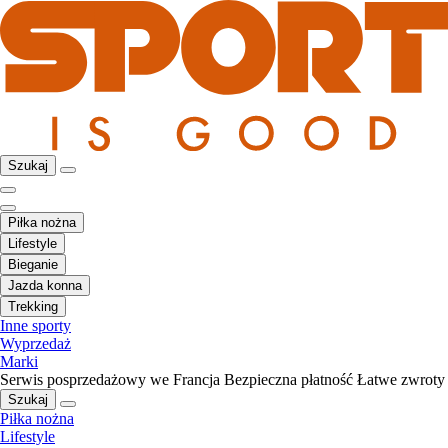
Szukaj
Piłka nożna
Lifestyle
Bieganie
Jazda konna
Trekking
Inne sporty
Wyprzedaż
Marki
Serwis posprzedażowy we Francja
Bezpieczna płatność
Łatwe zwroty
Szukaj
Piłka nożna
Lifestyle