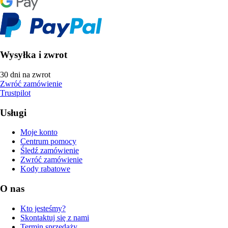
Wysyłka i zwrot
30 dni na zwrot
Zwróć zamówienie
Trustpilot
Usługi
Moje konto
Centrum pomocy
Śledź zamówienie
Zwróć zamówienie
Kody rabatowe
O nas
Kto jesteśmy?
Skontaktuj się z nami
Termin sprzedaży