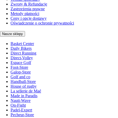
Zwroty & Refundacje
Zastrzeżenia prawne
Metody płatności
Ceny i opcje dostawy
Oświadczenie o ochronie prywatności
Nasze sklepy
Basket Center
Daily Bikers
Direct Running
Direct-Volley
Espace Golf
Foot-Store
Galop-Store
Golf and co
Handball-Store
House of rugby
La sellerie de Maé
Made in Paradis
Nauti-Wave
On-Fight
Padel-Expert
Pecheur-Store