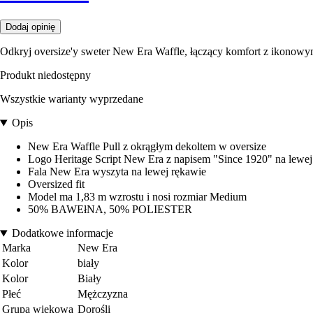
Dodaj opinię
Odkryj oversize'y sweter New Era Waffle, łączący komfort z ikonow
Produkt niedostępny
Wszystkie warianty wyprzedane
Opis
New Era Waffle Pull z okrągłym dekoltem w oversize
Logo Heritage Script New Era z napisem "Since 1920" na lewej 
Fala New Era wyszyta na lewej rękawie
Oversized fit
Model ma 1,83 m wzrostu i nosi rozmiar Medium
50% BAWEłNA, 50% POLIESTER
Dodatkowe informacje
Marka
New Era
Kolor
biały
Kolor
Biały
Płeć
Mężczyzna
Grupa wiekowa
Dorośli