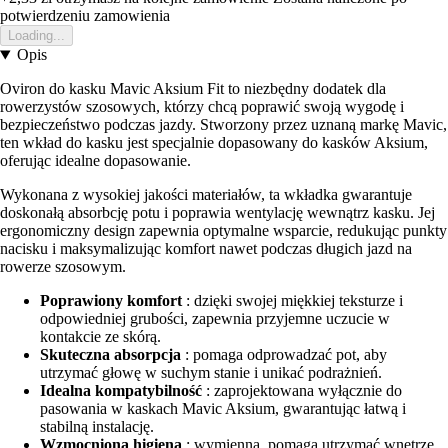
potwierdzeniu zamowienia
Loading...
Opis
Oviron do kasku Mavic Aksium Fit to niezbędny dodatek dla
rowerzystów szosowych, którzy chcą poprawić swoją wygodę i
bezpieczeństwo podczas jazdy. Stworzony przez uznaną markę Mavic,
ten wkład do kasku jest specjalnie dopasowany do kasków Aksium,
oferując idealne dopasowanie.
Wykonana z wysokiej jakości materiałów, ta wkładka gwarantuje
doskonałą absorbcję potu i poprawia wentylację wewnątrz kasku. Jej
ergonomiczny design zapewnia optymalne wsparcie, redukując punkty
nacisku i maksymalizując komfort nawet podczas długich jazd na
rowerze szosowym.
Poprawiony komfort
: dzięki swojej miękkiej teksturze i
odpowiedniej grubości, zapewnia przyjemne uczucie w
kontakcie ze skórą.
Skuteczna absorpcja
: pomaga odprowadzać pot, aby
utrzymać głowę w suchym stanie i unikać podrażnień.
Idealna kompatybilność
: zaprojektowana wyłącznie do
pasowania w kaskach Mavic Aksium, gwarantując łatwą i
stabilną instalację.
Wzmocniona higiena
: wymienna, pomaga utrzymać wnętrze