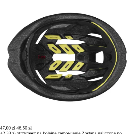
47,00 zł
46,50 zł
+2,33 zł
otrzymasz na kolejne zamowienie
Zostana naliczone po