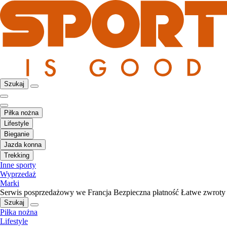
Szukaj
Piłka nożna
Lifestyle
Bieganie
Jazda konna
Trekking
Inne sporty
Wyprzedaż
Marki
Serwis posprzedażowy we Francja
Bezpieczna płatność
Łatwe zwroty
Szukaj
Piłka nożna
Lifestyle