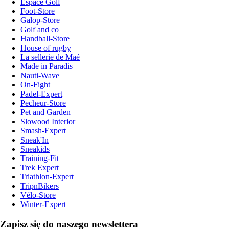
Espace Golf
Foot-Store
Galop-Store
Golf and co
Handball-Store
House of rugby
La sellerie de Maé
Made in Paradis
Nauti-Wave
On-Fight
Padel-Expert
Pecheur-Store
Pet and Garden
Slowood Interior
Smash-Expert
Sneak'In
Sneakids
Training-Fit
Trek Expert
Triathlon-Expert
TripnBikers
Vélo-Store
Winter-Expert
Zapisz się do naszego newslettera