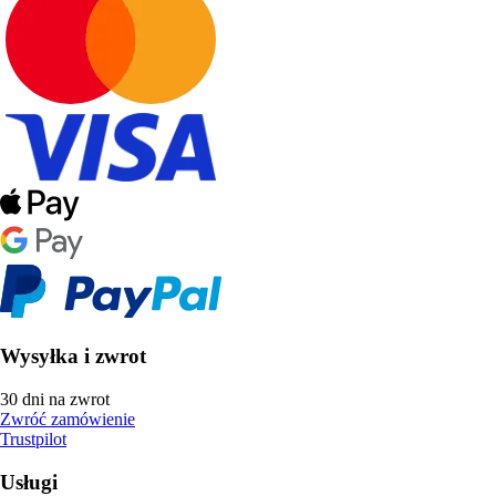
Wysyłka i zwrot
30 dni na zwrot
Zwróć zamówienie
Trustpilot
Usługi