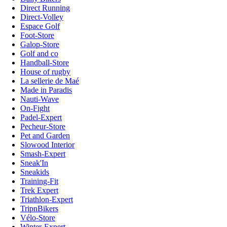
Direct Running
Direct-Volley
Espace Golf
Foot-Store
Galop-Store
Golf and co
Handball-Store
House of rugby
La sellerie de Maé
Made in Paradis
Nauti-Wave
On-Fight
Padel-Expert
Pecheur-Store
Pet and Garden
Slowood Interior
Smash-Expert
Sneak'In
Sneakids
Training-Fit
Trek Expert
Triathlon-Expert
TripnBikers
Vélo-Store
Winter-Expert