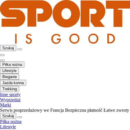
Szukaj
Piłka nożna
Lifestyle
Bieganie
Jazda konna
Trekking
Inne sporty
Wyprzedaż
Marki
Serwis posprzedażowy we Francja
Bezpieczna płatność
Łatwe zwroty
Szukaj
Piłka nożna
Lifestyle