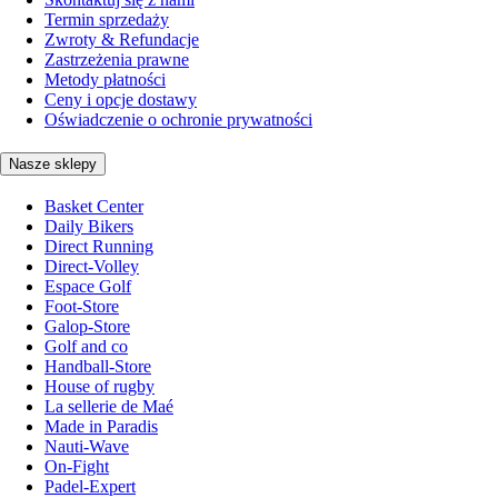
Termin sprzedaży
Zwroty & Refundacje
Zastrzeżenia prawne
Metody płatności
Ceny i opcje dostawy
Oświadczenie o ochronie prywatności
Nasze sklepy
Basket Center
Daily Bikers
Direct Running
Direct-Volley
Espace Golf
Foot-Store
Galop-Store
Golf and co
Handball-Store
House of rugby
La sellerie de Maé
Made in Paradis
Nauti-Wave
On-Fight
Padel-Expert