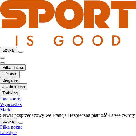
Szukaj
Piłka nożna
Lifestyle
Bieganie
Jazda konna
Trekking
Inne sporty
Wyprzedaż
Marki
Serwis posprzedażowy we Francja
Bezpieczna płatność
Łatwe zwroty
Szukaj
Piłka nożna
Lifestyle