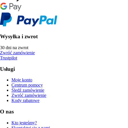
Wysyłka i zwrot
30 dni na zwrot
Zwróć zamówienie
Trustpilot
Usługi
Moje konto
Centrum pomocy
Śledź zamówienie
Zwróć zamówienie
Kody rabatowe
O nas
Kto jesteśmy?
Skontaktuj się z nami