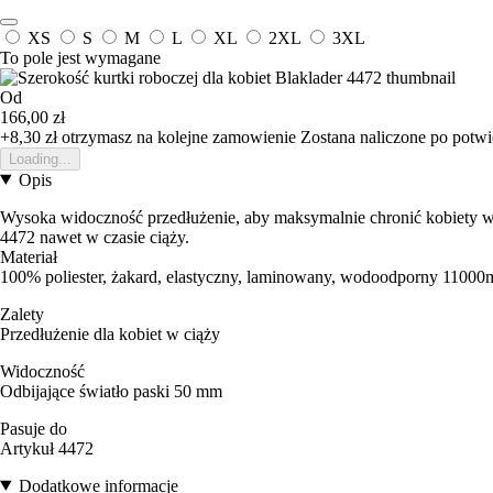
XS
S
M
L
XL
2XL
3XL
To pole jest wymagane
Od
166,00 zł
+8,30 zł
otrzymasz na kolejne zamowienie
Zostana naliczone po potw
Loading...
Opis
Wysoka widoczność przedłużenie, aby maksymalnie chronić kobiety w 
4472 nawet w czasie ciąży.
Materiał
100% poliester, żakard, elastyczny, laminowany, wodoodporny 11000
Zalety
Przedłużenie dla kobiet w ciąży
Widoczność
Odbijające światło paski 50 mm
Pasuje do
Artykuł 4472
Dodatkowe informacje