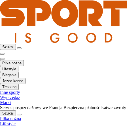
Szukaj
Piłka nożna
Lifestyle
Bieganie
Jazda konna
Trekking
Inne sporty
Wyprzedaż
Marki
Serwis posprzedażowy we Francja
Bezpieczna płatność
Łatwe zwroty
Szukaj
Piłka nożna
Lifestyle