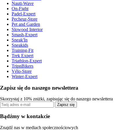
Nauti-Wave
On-Fight
Padel-Expert
Pecheur-Store
Pet and Garden
Slowood Interior
Smash-Expert
Sneak'In
Sneakids
Training-Fit
Trek Expert
Triathlon-Expert
TripnBikers
Vélo-Store
Winter-Expert
Zapisz się do naszego newslettera
Skorzystaj z 10% zniżki, zapisując się do naszego newslettera
Zapisz się
Bądźmy w kontakcie
Znajdź nas w mediach społecznościowych