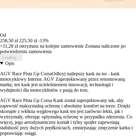
Od
258,50 zł
225,50 zł
-13%
+11,28 zł
otrzymasz na kolejne zamowienie
Zostana naliczone po
potwierdzeniu zamowienia
Loading...
Opis
AGV Race Pista Gp CorsaOdkryj najlepszy kask na tor - kask
motocyklowy Interior. AGV Zaprojektowany przez renomowaną
markę, ten kask jest ucieleśnieniem innowacji, technologii i
wydajności dla motocyklistów z pasją do toru.
AGV Race Pista Gp Corsa Kask został zaprojektowany tak, aby
zapewnić maksymalną ochronę i absolutny komfort na torze. Dzięki
skorupie z włókna węglowego kask ten jest zarówno lekki, jak i
wytrzymały, oferując optymalną ochronę w przypadku zderzenia. Co
więcej, jego aerodynamiczny kształt i tylny spojler zapewniają
stabilność przy dużych prędkościach, zmniejszając zmęczenie karku i
poprawiając osiągi.