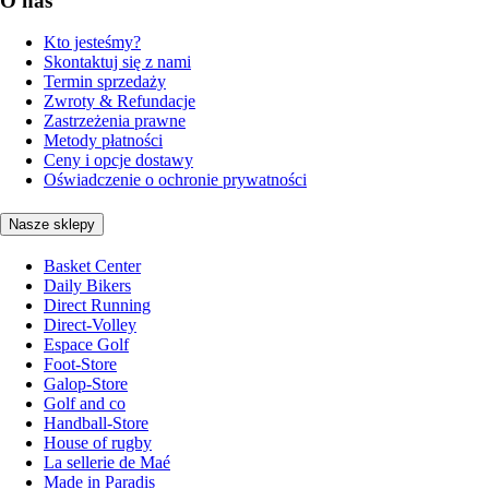
O nas
Kto jesteśmy?
Skontaktuj się z nami
Termin sprzedaży
Zwroty & Refundacje
Zastrzeżenia prawne
Metody płatności
Ceny i opcje dostawy
Oświadczenie o ochronie prywatności
Nasze sklepy
Basket Center
Daily Bikers
Direct Running
Direct-Volley
Espace Golf
Foot-Store
Galop-Store
Golf and co
Handball-Store
House of rugby
La sellerie de Maé
Made in Paradis