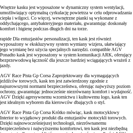
Wnętrze kasku jest wyposażone w dynamiczny system wentylacji,
umożliwiający optymalną cyrkulację powietrza w celu odprowadzania
ciepła i wilgoci. Co więcej, wewnętrzne pianki są wykonane z
oddychającego, antybakteryjnego materiału, gwarantując doskonały
komfort i higienę podczas długich dni na torze.
rapide Dla entuzjastów personalizacji, ten kask jest również
wyposażony w ekskluzywny system wymiany wizjera, ułatwiający
jego wymianę bez użycia specjalnych narzędzi. compatible AGV
Ponadto kask jest wyposażony w system komunikacji ARK, oferujący
bezprzewodową łączność dla jeszcze bardziej wciągających wrażeń z
jazdy.
AGV Race Pista Gp Corsa Zaprojektowany dla wymagających
jeźdźców torowych, kask ten jest zatwierdzony zgodnie z
najsurowszymi normami bezpieczeństwa, oferując najwyższy poziom
ochrony, gwarantując jednocześnie niezrównany komfort i wydajność.
AGV Dzięki agresywnemu wzornictwu i kultowemu logo, kask ten
jest idealnym wyborem dla kierowców dbających o styl.
AGV Race Pista Gp Corsa Krótko mówiąc, kask motocyklowy
Interior to wyjątkowy produkt dla entuzjastów motocykli torowych.
Dzięki najnowocześniejszej technologii, niezrównanemu
bezpieczeństwu i najwyższemu komfortowi, ten kask jest niezbędną