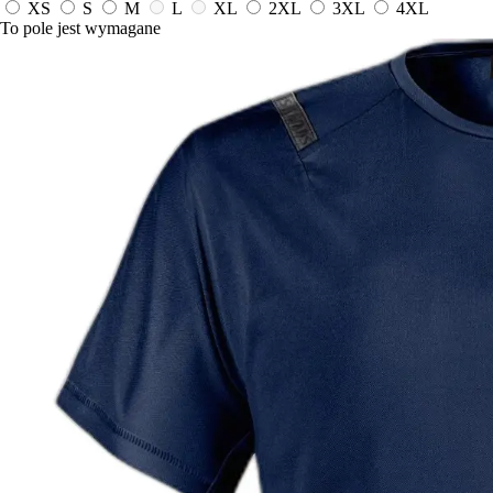
XS
S
M
L
XL
2XL
3XL
4XL
To pole jest wymagane