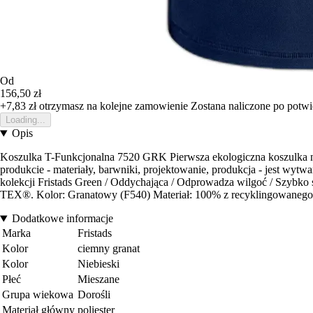
Od
156,50 zł
+7,83 zł
otrzymasz na kolejne zamowienie
Zostana naliczone po potw
Loading...
Opis
Koszulka T-Funkcjonalna 7520 GRK Pierwsza ekologiczna koszulka na
produkcie - materiały, barwniki, projektowanie, produkcja - jest w
kolekcji Fristads Green / Oddychająca / Odprowadza wilgoć / Szybko
TEX®. Kolor: Granatowy (F540) Materiał: 100% z recyklingowanego 
Dodatkowe informacje
Marka
Fristads
Kolor
ciemny granat
Kolor
Niebieski
Płeć
Mieszane
Grupa wiekowa
Dorośli
Materiał główny
poliester