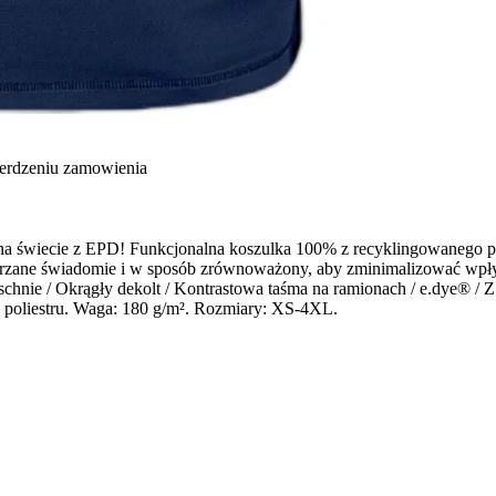
ierdzeniu zamowienia
 świecie z EPD! Funkcjonalna koszulka 100% z recyklingowanego pol
ytwarzane świadomie i w sposób zrównoważony, aby zminimalizować wpł
 schnie / Okrągły dekolt / Kontrastowa taśma na ramionach / e.dye®
poliestru. Waga: 180 g/m². Rozmiary: XS-4XL.