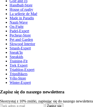
Golf and co
Handball-Store
House of rugby
La sellerie de Maé
Made in Paradis
Nauti-Wave
On-Fight
Padel-Expert
Pecheur-Store
Pet and Garden
Slowood Interior
Smash-Expert
Sneak'In
Sneakids
Training-Fit
Trek Expert
Triathlon-Expert
TripnBikers
Vélo-Store
Winter-Expert
Zapisz się do naszego newslettera
Skorzystaj z 10% zniżki, zapisując się do naszego newslettera
Zapisz się