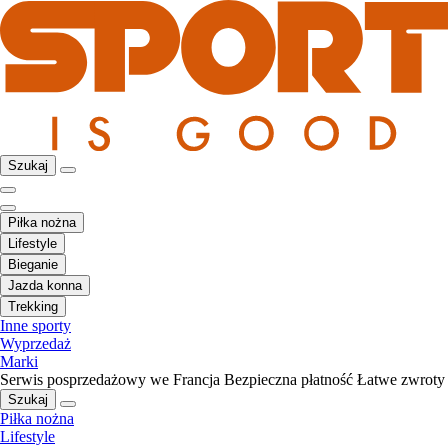
Szukaj
Piłka nożna
Lifestyle
Bieganie
Jazda konna
Trekking
Inne sporty
Wyprzedaż
Marki
Serwis posprzedażowy we Francja
Bezpieczna płatność
Łatwe zwroty
Szukaj
Piłka nożna
Lifestyle