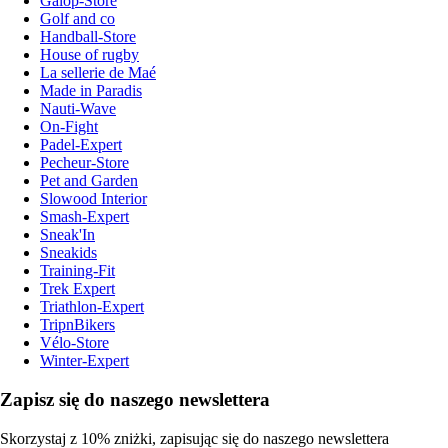
Galop-Store
Golf and co
Handball-Store
House of rugby
La sellerie de Maé
Made in Paradis
Nauti-Wave
On-Fight
Padel-Expert
Pecheur-Store
Pet and Garden
Slowood Interior
Smash-Expert
Sneak'In
Sneakids
Training-Fit
Trek Expert
Triathlon-Expert
TripnBikers
Vélo-Store
Winter-Expert
Zapisz się do naszego newslettera
Skorzystaj z 10% zniżki, zapisując się do naszego newslettera