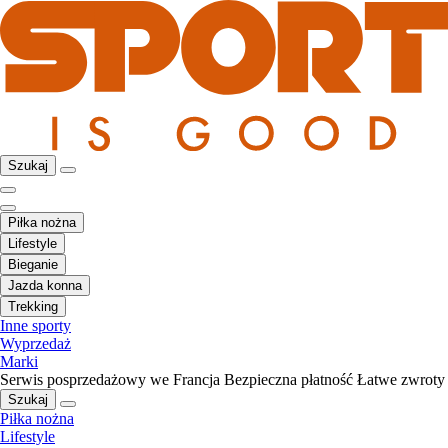
Szukaj
Piłka nożna
Lifestyle
Bieganie
Jazda konna
Trekking
Inne sporty
Wyprzedaż
Marki
Serwis posprzedażowy we Francja
Bezpieczna płatność
Łatwe zwroty
Szukaj
Piłka nożna
Lifestyle