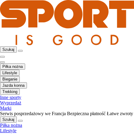
Szukaj
Piłka nożna
Lifestyle
Bieganie
Jazda konna
Trekking
Inne sporty
Wyprzedaż
Marki
Serwis posprzedażowy we Francja
Bezpieczna płatność
Łatwe zwroty
Szukaj
Piłka nożna
Lifestyle