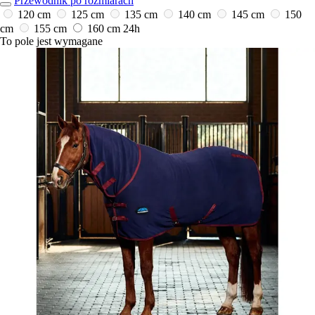
Przewodnik po rozmiarach
120 cm
125 cm
135 cm
140 cm
145 cm
150
cm
155 cm
160 cm
24h
To pole jest wymagane