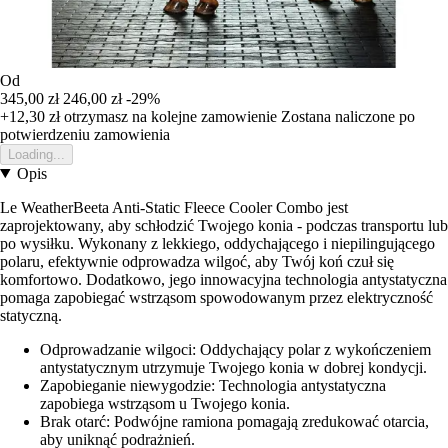
Od
345,00 zł
246,00 zł
-29%
+12,30 zł
otrzymasz na kolejne zamowienie
Zostana naliczone po
potwierdzeniu zamowienia
Loading...
Opis
Le WeatherBeeta Anti-Static Fleece Cooler Combo jest
zaprojektowany, aby schłodzić Twojego konia - podczas transportu lub
po wysiłku. Wykonany z lekkiego, oddychającego i niepilingującego
polaru, efektywnie odprowadza wilgoć, aby Twój koń czuł się
komfortowo. Dodatkowo, jego innowacyjna technologia antystatyczna
pomaga zapobiegać wstrząsom spowodowanym przez elektryczność
statyczną.
Odprowadzanie wilgoci: Oddychający polar z wykończeniem
antystatycznym utrzymuje Twojego konia w dobrej kondycji.
Zapobieganie niewygodzie: Technologia antystatyczna
zapobiega wstrząsom u Twojego konia.
Brak otarć: Podwójne ramiona pomagają zredukować otarcia,
aby uniknąć podrażnień.