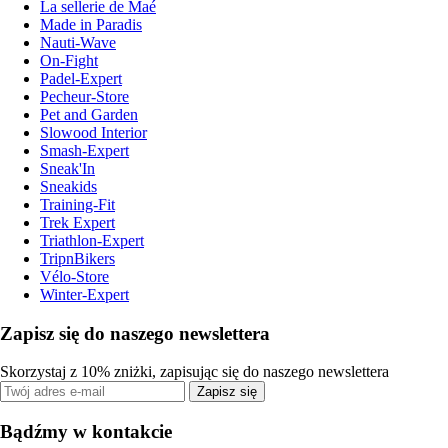
La sellerie de Maé
Made in Paradis
Nauti-Wave
On-Fight
Padel-Expert
Pecheur-Store
Pet and Garden
Slowood Interior
Smash-Expert
Sneak'In
Sneakids
Training-Fit
Trek Expert
Triathlon-Expert
TripnBikers
Vélo-Store
Winter-Expert
Zapisz się do naszego newslettera
Skorzystaj z 10% zniżki, zapisując się do naszego newslettera
Zapisz się
Bądźmy w kontakcie