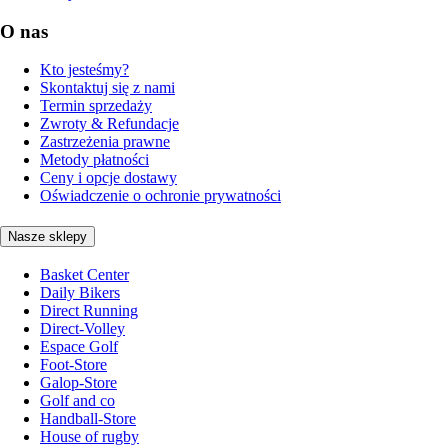
O nas
Kto jesteśmy?
Skontaktuj się z nami
Termin sprzedaży
Zwroty & Refundacje
Zastrzeżenia prawne
Metody płatności
Ceny i opcje dostawy
Oświadczenie o ochronie prywatności
Nasze sklepy
Basket Center
Daily Bikers
Direct Running
Direct-Volley
Espace Golf
Foot-Store
Galop-Store
Golf and co
Handball-Store
House of rugby