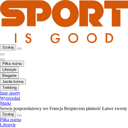
Szukaj
Piłka nożna
Lifestyle
Bieganie
Jazda konna
Trekking
Inne sporty
Wyprzedaż
Marki
Serwis posprzedażowy we Francja
Bezpieczna płatność
Łatwe zwroty
Szukaj
Piłka nożna
Lifestyle