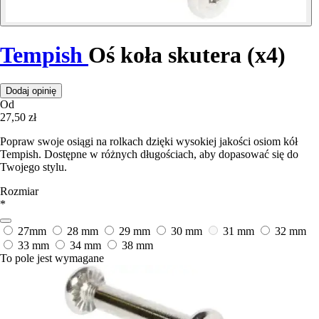
Tempish
Oś koła skutera (x4)
Dodaj opinię
Od
27,50 zł
Popraw swoje osiągi na rolkach dzięki wysokiej jakości osiom kół
Tempish. Dostępne w różnych długościach, aby dopasować się do
Twojego stylu.
Rozmiar
*
27mm
28 mm
29 mm
30 mm
31 mm
32 mm
33 mm
34 mm
38 mm
To pole jest wymagane