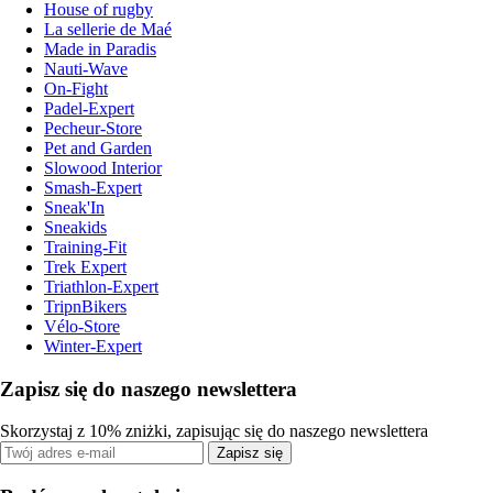
House of rugby
La sellerie de Maé
Made in Paradis
Nauti-Wave
On-Fight
Padel-Expert
Pecheur-Store
Pet and Garden
Slowood Interior
Smash-Expert
Sneak'In
Sneakids
Training-Fit
Trek Expert
Triathlon-Expert
TripnBikers
Vélo-Store
Winter-Expert
Zapisz się do naszego newslettera
Skorzystaj z 10% zniżki, zapisując się do naszego newslettera
Zapisz się