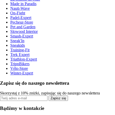
Made in Paradis
Nauti-Wave
On-Fight
Padel-Expert
Pecheur-Store
Pet and Garden
Slowood Interior
Smash-Expert
Sneak'In
Sneakids
Training-Fit
Trek Expert
Triathlon-Expert
TripnBikers
Vélo-Store
Winter-Expert
Zapisz się do naszego newslettera
Skorzystaj z 10% zniżki, zapisując się do naszego newslettera
Zapisz się
Bądźmy w kontakcie