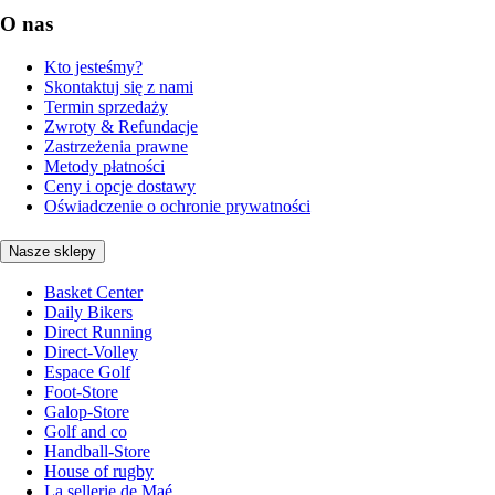
O nas
Kto jesteśmy?
Skontaktuj się z nami
Termin sprzedaży
Zwroty & Refundacje
Zastrzeżenia prawne
Metody płatności
Ceny i opcje dostawy
Oświadczenie o ochronie prywatności
Nasze sklepy
Basket Center
Daily Bikers
Direct Running
Direct-Volley
Espace Golf
Foot-Store
Galop-Store
Golf and co
Handball-Store
House of rugby
La sellerie de Maé