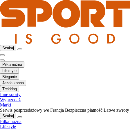
Szukaj
Piłka nożna
Lifestyle
Bieganie
Jazda konna
Trekking
Inne sporty
Wyprzedaż
Marki
Serwis posprzedażowy we Francja
Bezpieczna płatność
Łatwe zwroty
Szukaj
Piłka nożna
Lifestyle