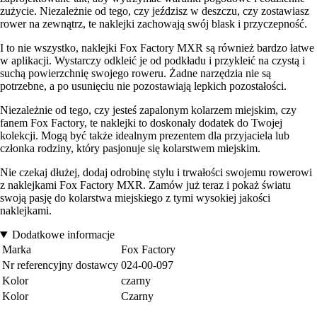
zużycie. Niezależnie od tego, czy jeździsz w deszczu, czy zostawiasz
rower na zewnątrz, te naklejki zachowają swój blask i przyczepność.
I to nie wszystko, naklejki Fox Factory MXR są również bardzo łatwe
w aplikacji. Wystarczy odkleić je od podkładu i przykleić na czystą i
suchą powierzchnię swojego roweru. Żadne narzędzia nie są
potrzebne, a po usunięciu nie pozostawiają lepkich pozostałości.
Niezależnie od tego, czy jesteś zapalonym kolarzem miejskim, czy
fanem Fox Factory, te naklejki to doskonały dodatek do Twojej
kolekcji. Mogą być także idealnym prezentem dla przyjaciela lub
członka rodziny, który pasjonuje się kolarstwem miejskim.
Nie czekaj dłużej, dodaj odrobinę stylu i trwałości swojemu rowerowi
z naklejkami Fox Factory MXR. Zamów już teraz i pokaż światu
swoją pasję do kolarstwa miejskiego z tymi wysokiej jakości
naklejkami.
Dodatkowe informacje
Marka
Fox Factory
Nr referencyjny dostawcy
024-00-097
Kolor
czarny
Kolor
Czarny