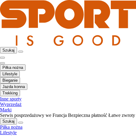
Szukaj
Piłka nożna
Lifestyle
Bieganie
Jazda konna
Trekking
Inne sporty
Wyprzedaż
Marki
Serwis posprzedażowy we Francja
Bezpieczna płatność
Łatwe zwroty
Szukaj
Piłka nożna
Lifestyle