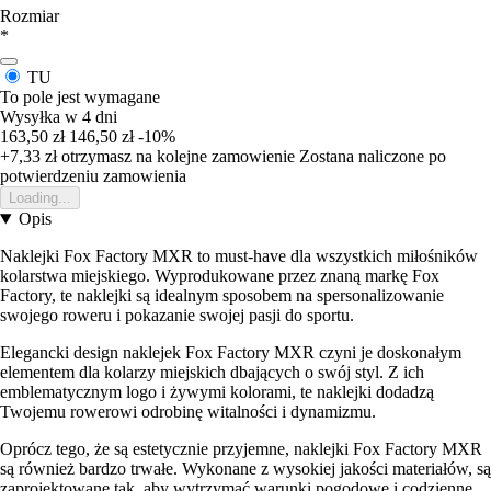
Rozmiar
*
TU
To pole jest wymagane
Wysyłka w 4 dni
163,50 zł
146,50 zł
-10%
+7,33 zł
otrzymasz na kolejne zamowienie
Zostana naliczone po
potwierdzeniu zamowienia
Loading...
Opis
Naklejki Fox Factory MXR to must-have dla wszystkich miłośników
kolarstwa miejskiego. Wyprodukowane przez znaną markę Fox
Factory, te naklejki są idealnym sposobem na spersonalizowanie
swojego roweru i pokazanie swojej pasji do sportu.
Elegancki design naklejek Fox Factory MXR czyni je doskonałym
elementem dla kolarzy miejskich dbających o swój styl. Z ich
emblematycznym logo i żywymi kolorami, te naklejki dodadzą
Twojemu rowerowi odrobinę witalności i dynamizmu.
Oprócz tego, że są estetycznie przyjemne, naklejki Fox Factory MXR
są również bardzo trwałe. Wykonane z wysokiej jakości materiałów, są
zaprojektowane tak, aby wytrzymać warunki pogodowe i codzienne