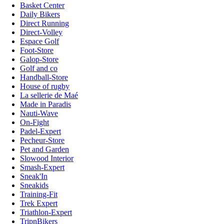
Basket Center
Daily Bikers
Direct Running
Direct-Volley
Espace Golf
Foot-Store
Galop-Store
Golf and co
Handball-Store
House of rugby
La sellerie de Maé
Made in Paradis
Nauti-Wave
On-Fight
Padel-Expert
Pecheur-Store
Pet and Garden
Slowood Interior
Smash-Expert
Sneak'In
Sneakids
Training-Fit
Trek Expert
Triathlon-Expert
TripnBikers