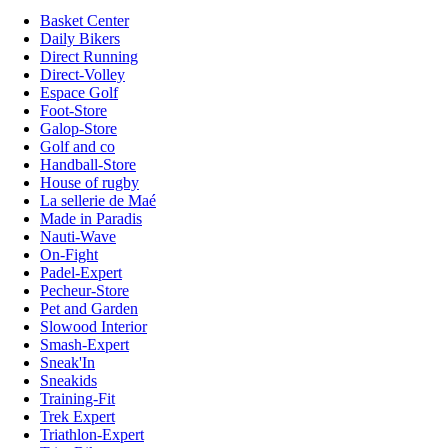
Basket Center
Daily Bikers
Direct Running
Direct-Volley
Espace Golf
Foot-Store
Galop-Store
Golf and co
Handball-Store
House of rugby
La sellerie de Maé
Made in Paradis
Nauti-Wave
On-Fight
Padel-Expert
Pecheur-Store
Pet and Garden
Slowood Interior
Smash-Expert
Sneak'In
Sneakids
Training-Fit
Trek Expert
Triathlon-Expert