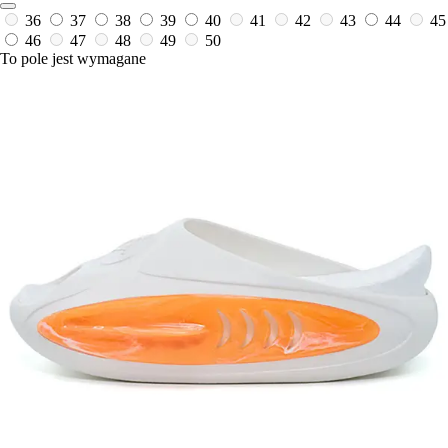
36
37
38
39
40
41
42
43
44
45
46
47
48
49
50
To pole jest wymagane