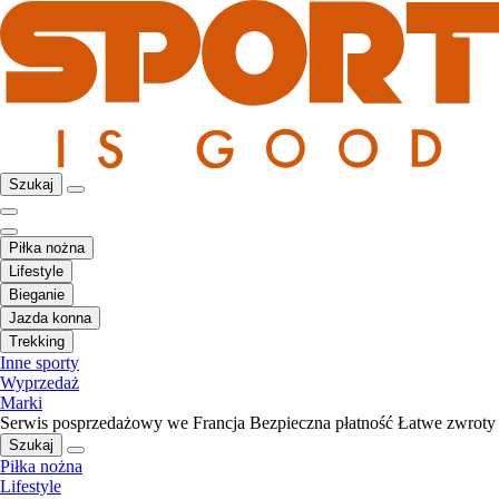
Szukaj
Piłka nożna
Lifestyle
Bieganie
Jazda konna
Trekking
Inne sporty
Wyprzedaż
Marki
Serwis posprzedażowy we Francja
Bezpieczna płatność
Łatwe zwroty
Szukaj
Piłka nożna
Lifestyle