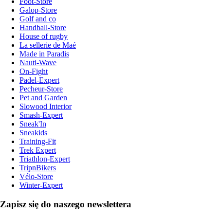
Foot-Store
Galop-Store
Golf and co
Handball-Store
House of rugby
La sellerie de Maé
Made in Paradis
Nauti-Wave
On-Fight
Padel-Expert
Pecheur-Store
Pet and Garden
Slowood Interior
Smash-Expert
Sneak'In
Sneakids
Training-Fit
Trek Expert
Triathlon-Expert
TripnBikers
Vélo-Store
Winter-Expert
Zapisz się do naszego newslettera