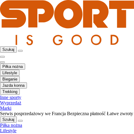
Szukaj
Piłka nożna
Lifestyle
Bieganie
Jazda konna
Trekking
Inne sporty
Wyprzedaż
Marki
Serwis posprzedażowy we Francja
Bezpieczna płatność
Łatwe zwroty
Szukaj
Piłka nożna
Lifestyle