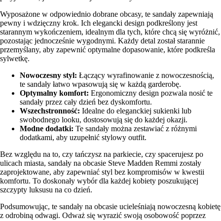
Wyposażone w odpowiednio dobrane obcasy, te sandały zapewniają
pewny i wdzięczny krok. Ich elegancki design podkreślony jest
starannym wykończeniem, idealnym dla tych, które chcą się wyróżnić,
pozostając jednocześnie wygodnymi. Każdy detal został starannie
przemyślany, aby zapewnić optymalne dopasowanie, które podkreśla
sylwetkę.
Nowoczesny styl:
Łączący wyrafinowanie z nowoczesnością,
te sandały łatwo wpasowują się w każdą garderobę.
Optymalny komfort:
Ergonomiczny design pozwala nosić te
sandały przez cały dzień bez dyskomfortu.
Wszechstronność:
Idealne do eleganckiej sukienki lub
swobodnego looku, dostosowują się do każdej okazji.
Modne dodatki:
Te sandały można zestawiać z różnymi
dodatkami, aby uzupełnić stylowy outfit.
Bez względu na to, czy tańczysz na parkiecie, czy spacerujesz po
ulicach miasta, sandały na obcasie Steve Madden Remmi zostały
zaprojektowane, aby zapewniać styl bez kompromisów w kwestii
komfortu. To doskonały wybór dla każdej kobiety poszukującej
szczypty luksusu na co dzień.
Podsumowując, te sandały na obcasie ucieleśniają nowoczesną kobietę
z odrobiną odwagi. Odważ się wyrazić swoją osobowość poprzez