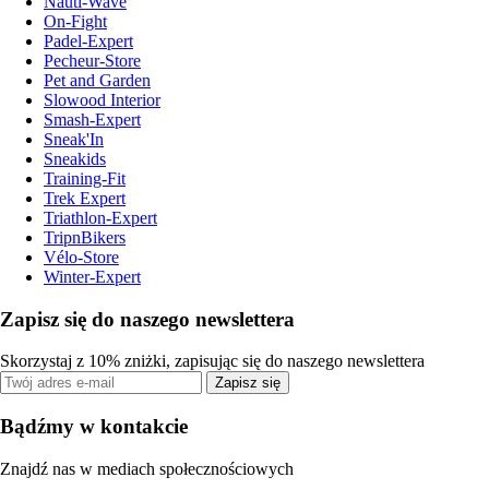
Nauti-Wave
On-Fight
Padel-Expert
Pecheur-Store
Pet and Garden
Slowood Interior
Smash-Expert
Sneak'In
Sneakids
Training-Fit
Trek Expert
Triathlon-Expert
TripnBikers
Vélo-Store
Winter-Expert
Zapisz się do naszego newslettera
Skorzystaj z 10% zniżki, zapisując się do naszego newslettera
Zapisz się
Bądźmy w kontakcie
Znajdź nas w mediach społecznościowych