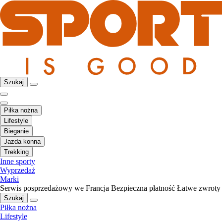
Szukaj
Piłka nożna
Lifestyle
Bieganie
Jazda konna
Trekking
Inne sporty
Wyprzedaż
Marki
Serwis posprzedażowy we Francja
Bezpieczna płatność
Łatwe zwroty
Szukaj
Piłka nożna
Lifestyle