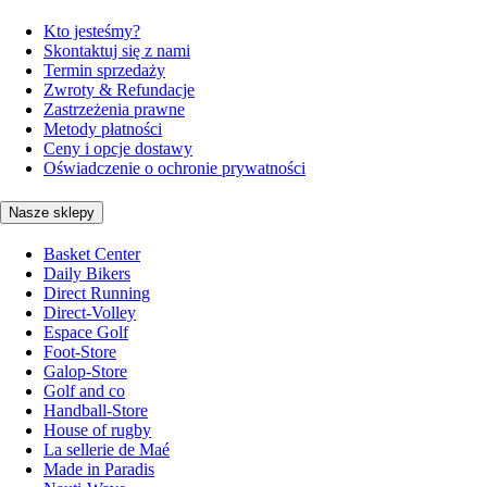
Kto jesteśmy?
Skontaktuj się z nami
Termin sprzedaży
Zwroty & Refundacje
Zastrzeżenia prawne
Metody płatności
Ceny i opcje dostawy
Oświadczenie o ochronie prywatności
Nasze sklepy
Basket Center
Daily Bikers
Direct Running
Direct-Volley
Espace Golf
Foot-Store
Galop-Store
Golf and co
Handball-Store
House of rugby
La sellerie de Maé
Made in Paradis