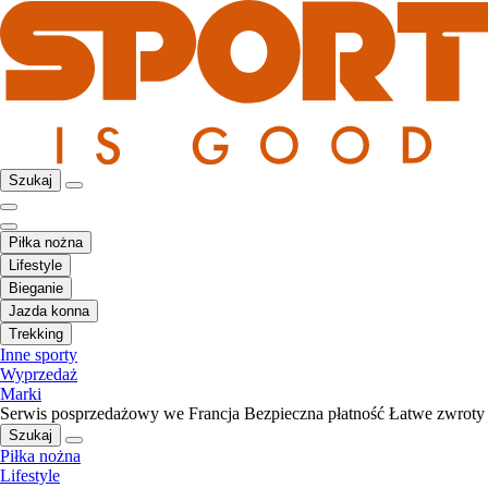
Szukaj
Piłka nożna
Lifestyle
Bieganie
Jazda konna
Trekking
Inne sporty
Wyprzedaż
Marki
Serwis posprzedażowy we Francja
Bezpieczna płatność
Łatwe zwroty
Szukaj
Piłka nożna
Lifestyle