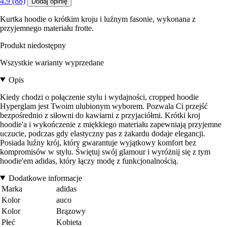
4.9 (88)
Dodaj opinię
Kurtka hoodie o krótkim kroju i luźnym fasonie, wykonana z
przyjemnego materiału frotte.
Produkt niedostępny
Wszystkie warianty wyprzedane
Opis
Kiedy chodzi o połączenie stylu i wydajności, cropped hoodie
Hyperglam jest Twoim ulubionym wyborem. Pozwala Ci przejść
bezpośrednio z siłowni do kawiarni z przyjaciółmi. Krótki kroj
hoodie'a i wykończenie z miękkiego materiału zapewniają przyjemne
uczucie, podczas gdy elastyczny pas z żakardu dodaje elegancji.
Posiada luźny krój, który gwarantuje wyjątkowy komfort bez
kompromisów w stylu. Świętuj swój glamour i wyróżnij się z tym
hoodie'em adidas, który łączy modę z funkcjonalnością.
Dodatkowe informacje
Marka
adidas
Kolor
auco
Kolor
Brązowy
Płeć
Kobieta