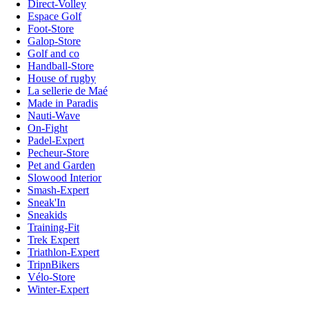
Direct-Volley
Espace Golf
Foot-Store
Galop-Store
Golf and co
Handball-Store
House of rugby
La sellerie de Maé
Made in Paradis
Nauti-Wave
On-Fight
Padel-Expert
Pecheur-Store
Pet and Garden
Slowood Interior
Smash-Expert
Sneak'In
Sneakids
Training-Fit
Trek Expert
Triathlon-Expert
TripnBikers
Vélo-Store
Winter-Expert