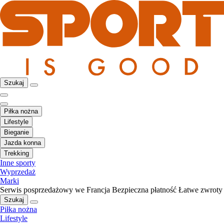
Szukaj
Piłka nożna
Lifestyle
Bieganie
Jazda konna
Trekking
Inne sporty
Wyprzedaż
Marki
Serwis posprzedażowy we Francja
Bezpieczna płatność
Łatwe zwroty
Szukaj
Piłka nożna
Lifestyle