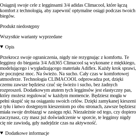
Osiągnij swoje cele z legginsami 3/4 adidas Climacool, które łączą
komfort z technologią, aby zapewnić optymalne osiągi podczas twoich
biegów.
Produkt niedostępny
Wszystkie warianty wyprzedane
Opis
Przekrocz swoje ograniczenia, nigdy nie rezygnując z komfortu. Te
legginsy do biegania 3/4 Adi365 Climacool są wykonane z miękkiego,
modelującego i wygładzającego materiału Adiflex. Każdy krok sprawi,
że poczujesz moc. Na świeżo. Na sucho. Cały czas w komfortowej
atmosferze. Technologia CLIMACOOL odprowadza pot, dzięki
czemu zawsze będziesz czuć się świeżo i sucho, bez żadnych
rozproszeń. Dodatkowym atutem tych legginsów jest elastyczny pas,
który możesz regulować w każdym momencie. Będziesz mogła w
pełni skupić się na osiąganiu swoich celów. Dzięki zamykanej kieszeni
z tyłu i łatwo dostępnym kieszeniom po obu stronach, zawsze będziesz
miała swoje drobiazgi w zasięgu ręki. Niezależnie od tego, czy dopiero
zaczynasz, czy masz już doświadczenie w sporcie, te legginsy nigdy
cię nie zawiodą, gdy nadejdzie czas na aktywność.
Dodatkowe informacje