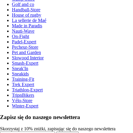
Golf and co
Handball-Store
House of rugby
La sellerie de Maé
Made in Paradis
Nauti-Wave
On-Fight
Padel-Expert
Pecheur-Store
Pet and Garden
Slowood Interior
Smash-Expert
Sneak'In
Sneakids
Training-Fit
Trek Expert
Triathlon-Expert
TripnBikers
Vélo-Store
Winter-Expert
Zapisz się do naszego newslettera
Skorzystaj z 10% zniżki, zapisując się do naszego newslettera