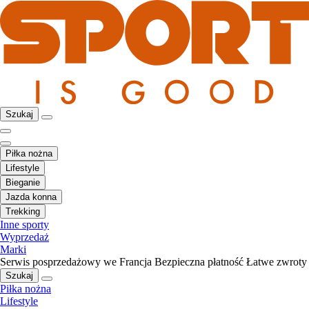
Szukaj
Piłka nożna
Lifestyle
Bieganie
Jazda konna
Trekking
Inne sporty
Wyprzedaż
Marki
Serwis posprzedażowy we Francja
Bezpieczna płatność
Łatwe zwroty
Szukaj
Piłka nożna
Lifestyle