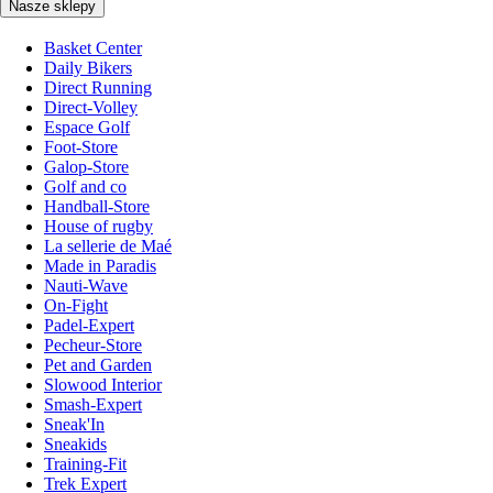
Nasze sklepy
Basket Center
Daily Bikers
Direct Running
Direct-Volley
Espace Golf
Foot-Store
Galop-Store
Golf and co
Handball-Store
House of rugby
La sellerie de Maé
Made in Paradis
Nauti-Wave
On-Fight
Padel-Expert
Pecheur-Store
Pet and Garden
Slowood Interior
Smash-Expert
Sneak'In
Sneakids
Training-Fit
Trek Expert