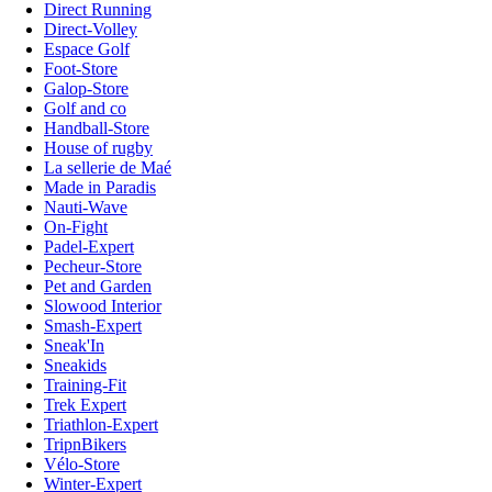
Direct Running
Direct-Volley
Espace Golf
Foot-Store
Galop-Store
Golf and co
Handball-Store
House of rugby
La sellerie de Maé
Made in Paradis
Nauti-Wave
On-Fight
Padel-Expert
Pecheur-Store
Pet and Garden
Slowood Interior
Smash-Expert
Sneak'In
Sneakids
Training-Fit
Trek Expert
Triathlon-Expert
TripnBikers
Vélo-Store
Winter-Expert