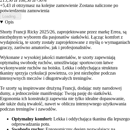
215,50 zł
108,50 zł
-50%
+5,43 zł
otrzymasz na kolejne zamowienie
Zostana naliczone po
potwierdzeniu zamowienia
Loading...
Opis
Shorty Francji Ricky 2025/26, zaprojektowane przez markę Errea, są
niezbędnym wyborem dla pasjonatów siatkówki. Łącząc komfort z
wydajnością, te szorty zostały zaprojektowane z myślą o wymaganiach
graczy, zarówno amatorów, jak i profesjonalistów.
Wykonane z wysokiej jakości materiałów, te szorty zapewniają
optymalną swobodę ruchów, umożliwiając sportowcom łatwe
wykonywanie ruchów na boisku. Lekka i oddychająca struktura
tkaniny sprzyja cyrkulacji powietrza, co jest niezbędne podczas
intensywnych meczów i długotrwałych treningów.
Te szorty są inspirowane drużyną Francji, dodając nuty narodowej
dumy, a jednocześnie manifestując Twoją pasję do siatkówki.
Ergonomia ich konstrukcji zapewnia nie tylko idealne dopasowanie,
ale także dużą trwałość, nawet w obliczu intensywnego użytkowania
podczas treningów i zawodów.
Optymalny komfort:
Lekka i oddychająca tkanina dla lepszego
odprowadzania potu.
Swoboda ruchu:
Ergonomiczny design pozwalający na