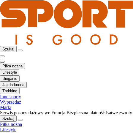
Szukaj
Piłka nożna
Lifestyle
Bieganie
Jazda konna
Trekking
Inne sporty
Wyprzedaż
Marki
Serwis posprzedażowy we Francja
Bezpieczna płatność
Łatwe zwroty
Szukaj
Piłka nożna
Lifestyle