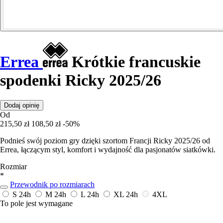
Errea
Krótkie francuskie
spodenki Ricky 2025/26
Dodaj opinię
Od
215,50 zł
108,50 zł
-50%
Podnieś swój poziom gry dzięki szortom Francji Ricky 2025/26 od
Errea, łączącym styl, komfort i wydajność dla pasjonatów siatkówki.
Rozmiar
*
Przewodnik po rozmiarach
S
24h
M
24h
L
24h
XL
24h
4XL
To pole jest wymagane