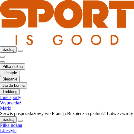
Szukaj
Piłka nożna
Lifestyle
Bieganie
Jazda konna
Trekking
Inne sporty
Wyprzedaż
Marki
Serwis posprzedażowy we Francja
Bezpieczna płatność
Łatwe zwroty
Szukaj
Piłka nożna
Lifestyle