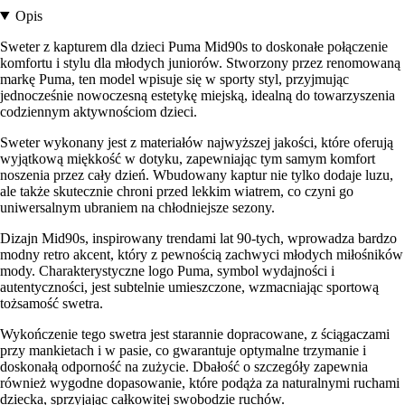
Opis
Sweter z kapturem dla dzieci Puma Mid90s to doskonałe połączenie
komfortu i stylu dla młodych juniorów. Stworzony przez renomowaną
markę Puma, ten model wpisuje się w sporty styl, przyjmując
jednocześnie nowoczesną estetykę miejską, idealną do towarzyszenia
codziennym aktywnościom dzieci.
Sweter wykonany jest z materiałów najwyższej jakości, które oferują
wyjątkową miękkość w dotyku, zapewniając tym samym komfort
noszenia przez cały dzień. Wbudowany kaptur nie tylko dodaje luzu,
ale także skutecznie chroni przed lekkim wiatrem, co czyni go
uniwersalnym ubraniem na chłodniejsze sezony.
Dizajn Mid90s, inspirowany trendami lat 90-tych, wprowadza bardzo
modny retro akcent, który z pewnością zachwyci młodych miłośników
mody. Charakterystyczne logo Puma, symbol wydajności i
autentyczności, jest subtelnie umieszczone, wzmacniając sportową
tożsamość swetra.
Wykończenie tego swetra jest starannie dopracowane, z ściągaczami
przy mankietach i w pasie, co gwarantuje optymalne trzymanie i
doskonałą odporność na zużycie. Dbałość o szczegóły zapewnia
również wygodne dopasowanie, które podąża za naturalnymi ruchami
dziecka, sprzyjając całkowitej swobodzie ruchów.