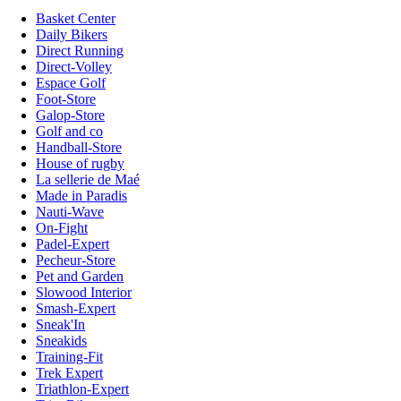
Basket Center
Daily Bikers
Direct Running
Direct-Volley
Espace Golf
Foot-Store
Galop-Store
Golf and co
Handball-Store
House of rugby
La sellerie de Maé
Made in Paradis
Nauti-Wave
On-Fight
Padel-Expert
Pecheur-Store
Pet and Garden
Slowood Interior
Smash-Expert
Sneak'In
Sneakids
Training-Fit
Trek Expert
Triathlon-Expert