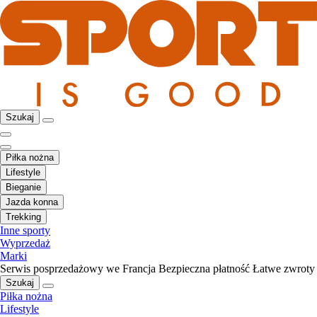
Szukaj
Piłka nożna
Lifestyle
Bieganie
Jazda konna
Trekking
Inne sporty
Wyprzedaż
Marki
Serwis posprzedażowy we Francja
Bezpieczna płatność
Łatwe zwroty
Szukaj
Piłka nożna
Lifestyle