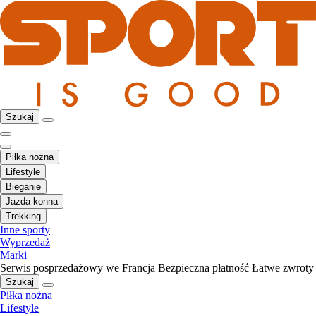
Szukaj
Piłka nożna
Lifestyle
Bieganie
Jazda konna
Trekking
Inne sporty
Wyprzedaż
Marki
Serwis posprzedażowy we Francja
Bezpieczna płatność
Łatwe zwroty
Szukaj
Piłka nożna
Lifestyle