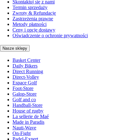
Skontaktuj się z nami
Termin sprzedaży
Zwroty & Refundacje
Zastrzeżenia prawne
Metody płatności
Ceny i opcje dostawy
Oświadczenie o ochronie prywatności
Nasze sklepy
Basket Center
Daily Bikers
Direct Running
Direct-Volley
Espace Golf
Foot-Store
Galop-Store
Golf and co
Handball-Store
House of rugby
La sellerie de Maé
Made in Paradis
Nauti-Wave
On-Fight
Padel-Expert