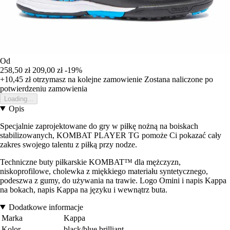
Od
258,50 zł
209,00 zł
-19%
+10,45 zł
otrzymasz na kolejne zamowienie
Zostana naliczone po
potwierdzeniu zamowienia
Loading...
Opis
Specjalnie zaprojektowane do gry w piłkę nożną na boiskach
stabilizowanych, KOMBAT PLAYER TG pomoże Ci pokazać cały
zakres swojego talentu z piłką przy nodze.
Techniczne buty piłkarskie KOMBAT™ dla mężczyzn,
niskoprofilowe, cholewka z miękkiego materiału syntetycznego,
podeszwa z gumy, do używania na trawie. Logo Omini i napis Kappa
na bokach, napis Kappa na języku i wewnątrz buta.
Dodatkowe informacje
Marka
Kappa
Kolor
black/blue brilliant