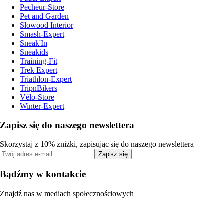
Pecheur-Store
Pet and Garden
Slowood Interior
Smash-Expert
Sneak'In
Sneakids
Training-Fit
Trek Expert
Triathlon-Expert
TripnBikers
Vélo-Store
Winter-Expert
Zapisz się do naszego newslettera
Skorzystaj z 10% zniżki, zapisując się do naszego newslettera
Zapisz się
Bądźmy w kontakcie
Znajdź nas w mediach społecznościowych