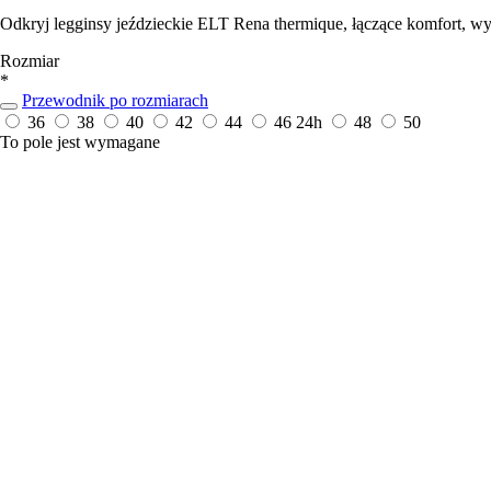
Odkryj legginsy jeździeckie ELT Rena thermique, łączące komfort, wyda
Rozmiar
*
Przewodnik po rozmiarach
36
38
40
42
44
46
24h
48
50
To pole jest wymagane