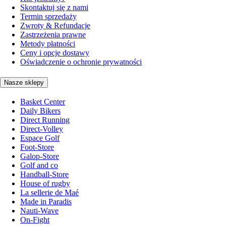
Skontaktuj się z nami
Termin sprzedaży
Zwroty & Refundacje
Zastrzeżenia prawne
Metody płatności
Ceny i opcje dostawy
Oświadczenie o ochronie prywatności
Nasze sklepy
Basket Center
Daily Bikers
Direct Running
Direct-Volley
Espace Golf
Foot-Store
Galop-Store
Golf and co
Handball-Store
House of rugby
La sellerie de Maé
Made in Paradis
Nauti-Wave
On-Fight