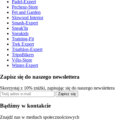
Padel-Expert
Pecheur-Store
Pet and Garden
Slowood Interior
Smash-Expert
Sneak'In
Sneakids
Training-Fit
Trek Expert
Triathlon-Expert
TripnBikers
Vélo-Store
Winter-Expert
Zapisz się do naszego newslettera
Skorzystaj z 10% zniżki, zapisując się do naszego newslettera
Zapisz się
Bądźmy w kontakcie
Znajdź nas w mediach społecznościowych