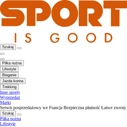
Szukaj
Piłka nożna
Lifestyle
Bieganie
Jazda konna
Trekking
Inne sporty
Wyprzedaż
Marki
Serwis posprzedażowy we Francja
Bezpieczna płatność
Łatwe zwroty
Szukaj
Piłka nożna
Lifestyle